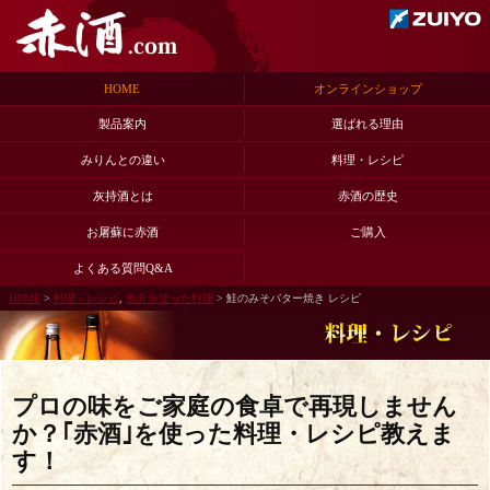
HOME
オンラインショップ
製品案内
選ばれる理由
みりんとの違い
料理・レシピ
灰持酒とは
赤酒の歴史
お屠蘇に赤酒
ご購入
よくある質問Q&A
HOME
>
料理・レシピ
,
魚介を使った料理
> 鮭のみそバター焼き レシピ
プロの味をご家庭の食卓で再現しません
か？｢赤酒｣を使った料理・レシピ教えま
す！