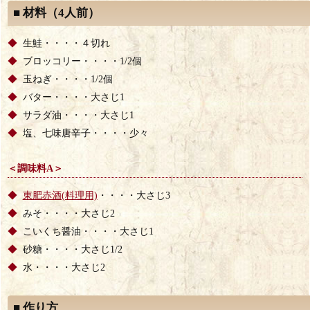
■ 材料（4人前）
生鮭・・・・４切れ
ブロッコリー・・・・1/2個
玉ねぎ・・・・1/2個
バター・・・・大さじ1
サラダ油・・・・大さじ1
塩、七味唐辛子・・・・少々
＜調味料A＞
・・・・大さじ3
東肥赤酒(料理用)
みそ・・・・大さじ2
こいくち醤油・・・・大さじ1
砂糖・・・・大さじ1/2
水・・・・大さじ2
■ 作り方