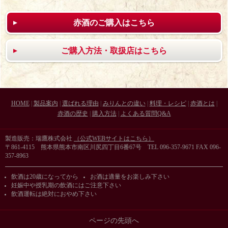
赤酒のご購入はこちら
ご購入方法・取扱店はこちら
HOME
|
製品案内
|
選ばれる理由
|
みりんとの違い
|
料理・レシピ
|
赤酒とは
|
赤酒の歴史
|
購入方法
|
よくある質問Q&A
製造販売：瑞鷹株式会社
（公式WEBサイトはこちら）
〒861-4115 熊本県熊本市南区川尻四丁目6番67号 TEL 096-357-9671 FAX 096-
357-8963
飲酒は20歳になってから
お酒は適量をお楽しみ下さい
妊娠中や授乳期の飲酒にはご注意下さい
飲酒運転は絶対におやめ下さい
ページの先頭へ