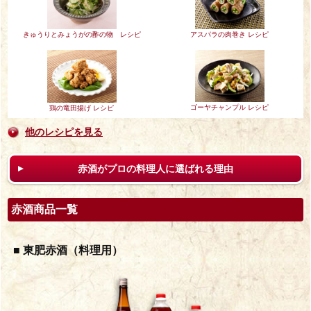
きゅうりとみょうがの酢の物 レシピ
アスパラの肉巻き レシピ
ゴーヤチャンプル レシピ
鶏の竜田揚げ レシピ
他のレシピを見る
赤酒がプロの料理人に選ばれる理由
赤酒商品一覧
■ 東肥赤酒（料理用）