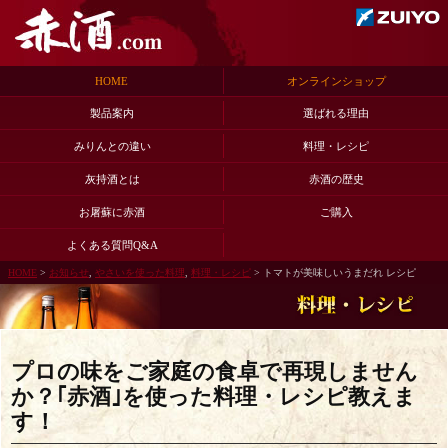
HOME
オンラインショップ
製品案内
選ばれる理由
みりんとの違い
料理・レシピ
灰持酒とは
赤酒の歴史
お屠蘇に赤酒
ご購入
よくある質問Q&A
HOME
>
お知らせ
,
やさいを使った料理
,
料理・レシピ
> トマトが美味しいうまだれ レシピ
プロの味をご家庭の食卓で再現しません
か？｢赤酒｣を使った料理・レシピ教えま
す！