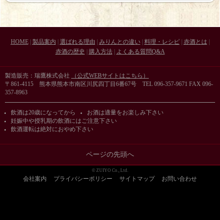
HOME
|
製品案内
|
選ばれる理由
|
みりんとの違い
|
料理・レシピ
|
赤酒とは
|
赤酒の歴史
|
購入方法
|
よくある質問Q&A
製造販売：瑞鷹株式会社
（公式WEBサイトはこちら）
〒861-4115 熊本県熊本市南区川尻四丁目6番67号 TEL 096-357-9671 FAX 096-
357-8963
飲酒は20歳になってから
お酒は適量をお楽しみ下さい
妊娠中や授乳期の飲酒にはご注意下さい
飲酒運転は絶対におやめ下さい
ページの先頭へ
© ZUIYO Co., Ltd.
会社案内
プライバシーポリシー
サイトマップ
お問い合わせ