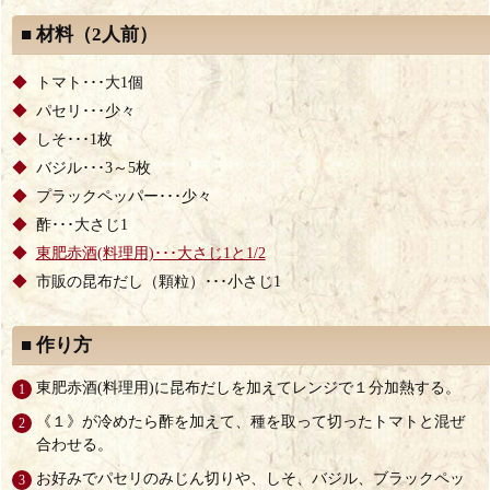
■ 材料（2人前）
トマト･･･大1個
パセリ･･･少々
しそ･･･1枚
バジル･･･3～5枚
プラックペッパー･･･少々
酢･･･大さじ1
東肥赤酒(料理用)･･･大さじ1と1/2
市販の昆布だし（顆粒）･･･小さじ1
■ 作り方
東肥赤酒(料理用)に昆布だしを加えてレンジで１分加熱する。
《１》が冷めたら酢を加えて、種を取って切ったトマトと混ぜ
合わせる。
お好みでパセリのみじん切りや、しそ、バジル、ブラックペッ